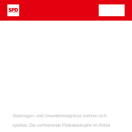
Zum
Tog
Inhalt
springen
Nav
Starkregen- und Unwetterereignisse mehren sich
spürbar. Die verheerende Flutkatastrophe im Ahrtal