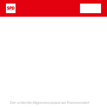
Zum
Tog
Inhalt
springen
Nav
Der schlechte Allgemeinzustand am Rommersdorf-