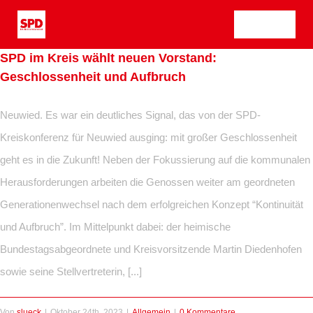
Zum
Tog
Inhalt
springen
SPD im Kreis wählt neuen Vorstand:
Nav
Geschlossenheit und Aufbruch
Neuwied. Es war ein deutliches Signal, das von der SPD-
Kreiskonferenz für Neuwied ausging: mit großer Geschlossenheit
geht es in die Zukunft! Neben der Fokussierung auf die kommunalen
Herausforderungen arbeiten die Genossen weiter am geordneten
Generationenwechsel nach dem erfolgreichen Konzept “Kontinuität
und Aufbruch”. Im Mittelpunkt dabei: der heimische
Bundestagsabgeordnete und Kreisvorsitzende Martin Diedenhofen
sowie seine Stellvertreterin, [...]
Von
slueck
|
Oktober 24th, 2023
|
Allgemein
|
0 Kommentare